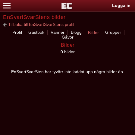
Logga in
EnSvartSvarStens bilder
Tillbaka till EnSvartSvarStens profil
Profil
Gästbok
Vänner
Blogg
Grupper
Bilder
Gåvor
Bilder
0 bilder
EnSvartSvarSten har tyvärr inte laddat upp några bilder än.