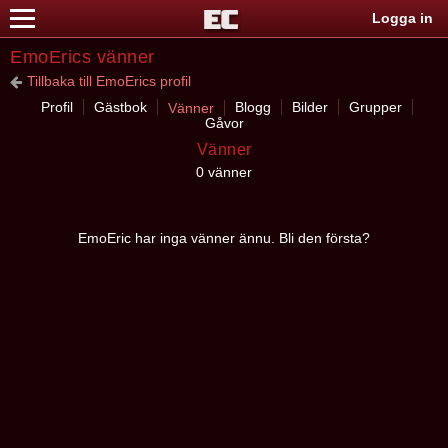
Logga in
EmoErics vänner
Tillbaka till EmoErics profil
Profil
Gästbok
Blogg
Bilder
Grupper
Vänner
Gåvor
Vänner
0 vänner
EmoEric har inga vänner ännu. Bli den första?