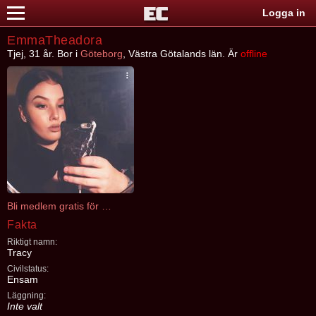
Logga in
EmmaTheadora
Tjej, 31 år. Bor i
Göteborg
, Västra Götalands län. Är
offline
Bli medlem gratis för att kontakta EmmaTheadora
Fakta
Riktigt namn:
Tracy
Civilstatus:
Ensam
Läggning:
Inte valt