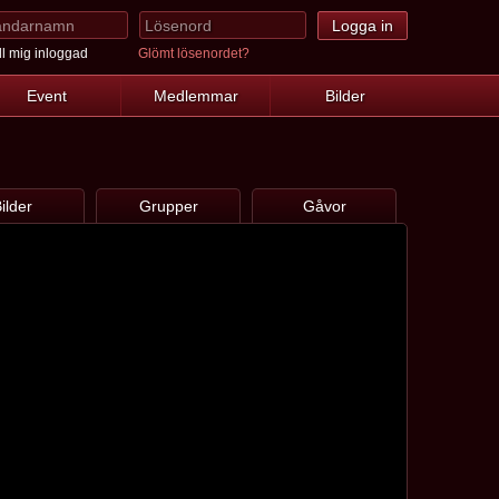
l mig inloggad
Glömt lösenordet?
Event
Medlemmar
Bilder
ilder
Grupper
Gåvor