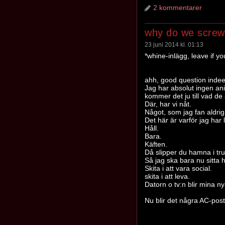
2 kommentarer
why do we screw
23 juni 2014 kl. 01:13
*whine-inlägg, leave if yo
ahh, good question indee
Jag har absolut ingen ani
kommer det ju till vad de 
Där, har vi nåt.
Något, som jag fan aldrig 
Det här är varför jag har 
Håll.
Bara.
Käften.
Då slipper du hamna i tru
Så jag ska bara nu sitta
Skita i att vara social.
skita i att leva.
Datorn o tv:n blir mina ny
Nu blir det några AC-pos