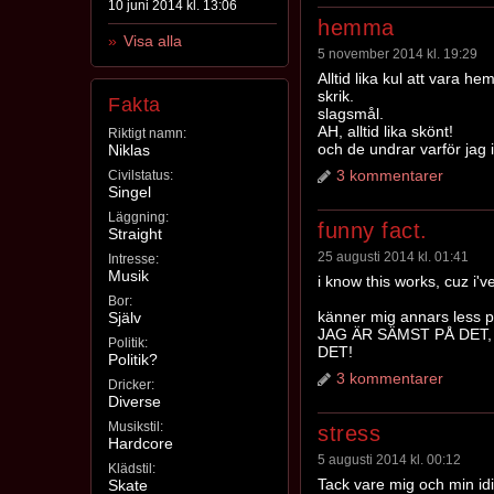
10 juni 2014 kl. 13:06
hemma
Visa alla
5 november 2014 kl. 19:29
Alltid lika kul att vara 
skrik.
Fakta
slagsmål.
AH, alltid lika skönt!
Riktigt namn:
och de undrar varför jag 
Niklas
3 kommentarer
Civilstatus:
Singel
Läggning:
funny fact.
Straight
25 augusti 2014 kl. 01:41
Intresse:
Musik
i know this works, cuz i'v
Bor:
känner mig annars less 
Själv
JAG ÄR SÄMST PÅ DET,
Politik:
DET!
Politik?
3 kommentarer
Dricker:
Diverse
Musikstil:
stress
Hardcore
5 augusti 2014 kl. 00:12
Klädstil:
Tack vare mig och min idio
Skate