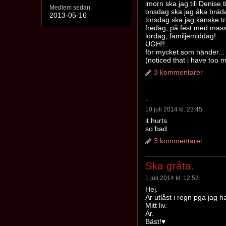
imorn ska jag till Denise ti
Medlem sedan:
onsdag ska jag åka brä
2013-05-16
torsdag ska jag kanske tr
fredag, på fest med mass
lördag, familjemiddag!..
UGH!!..
för mycket som händer...
(noticed that i have too m
3 kommentarer
.
10 juli 2014 kl. 23:45
it hurts.
so bad.
3 kommentarer
Ska gråta.
1 juli 2014 kl. 12:52
Hej.
Är utlåst i regn pga jag h
Mitt liv.
Är.
Bäst!♥