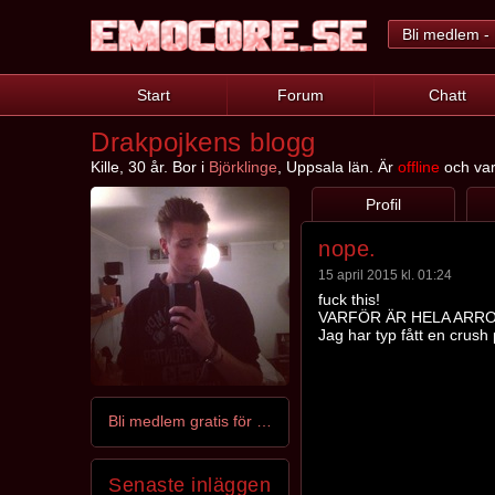
Bli medlem - 
Start
Forum
Chatt
Drakpojkens blogg
Kille, 30 år. Bor i
Björklinge
, Uppsala län. Är
offline
och var 
Profil
nope.
15 april 2015 kl. 01:24
fuck this!
VARFÖR ÄR HELA ARRO
Jag har typ fått en crush
Bli medlem gratis för att kontakta Drakpojken
Senaste inläggen