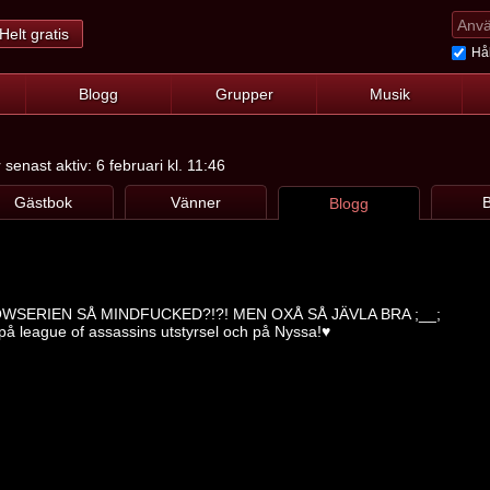
Helt gratis
Hål
Blogg
Grupper
Musik
senast aktiv: 6 februari kl. 11:46
Gästbok
Vänner
B
Blogg
WSERIEN SÅ MINDFUCKED?!?! MEN OXÅ SÅ JÄVLA BRA ;__;
 på league of assassins utstyrsel och på Nyssa!♥