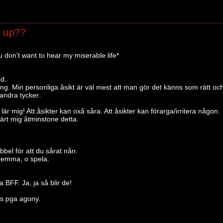
 up??
u don't want to hear my miserable life*
d.
ng. Min personliga åsikt är väl mest att man gör det känns som rätt och
andra tycker..
lär mig! Att åsikter kan oxå såra. Att åsikter kan förarga/irritera någon.
lärt mig åtminstone detta.
bbel för att du sårat nån.
 hemma, o spela.
a BFF. Ja, ja så blir de!
ts pga agony.