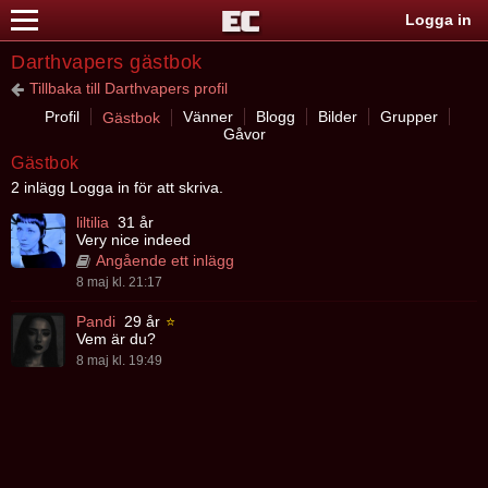
Logga in
Darthvapers gästbok
Tillbaka till Darthvapers profil
Profil
Vänner
Blogg
Bilder
Grupper
Gästbok
Gåvor
Gästbok
2 inlägg Logga in för att skriva.
liltilia
31 år
Very nice indeed
Angående ett inlägg
8 maj kl. 21:17
Pandi
29 år
⭐
Vem är du?
8 maj kl. 19:49