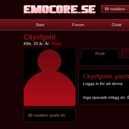
Bli medlem - 
Start
Forum
Chatt
Cityofgold
Kille, 33 år. Är
offline
Profil
Cityofgolds gäst
Logga in för att skriva.
Inga sparade inlägg än. B
Bli medlem gratis för att kontakta Cityofgold