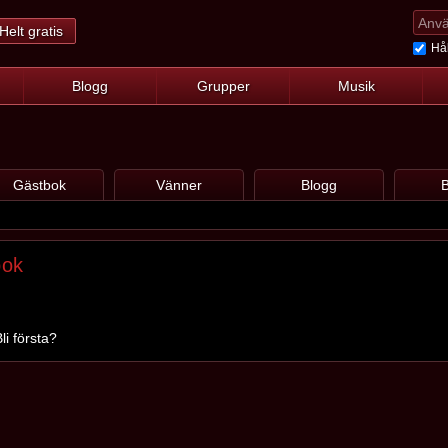
Helt gratis
Hål
Blogg
Grupper
Musik
Gästbok
Vänner
Blogg
B
bok
li första?