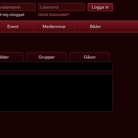
l mig inloggad
Glömt lösenordet?
Event
Medlemmar
Bilder
ilder
Grupper
Gåvor