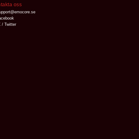
takta oss
upport@emocore.se
cebook
 / Twitter