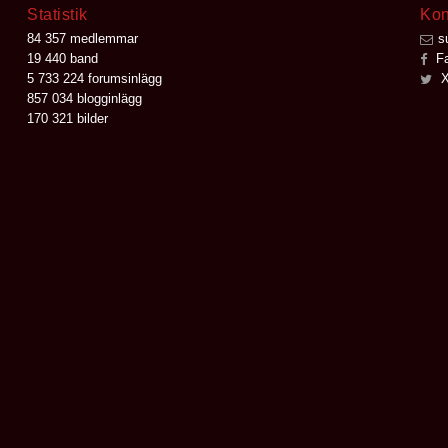
Statistik
Kon
84 357 medlemmar
s
19 440 band
Fa
5 733 224 forumsinlägg
X
857 034 blogginlägg
170 321 bilder