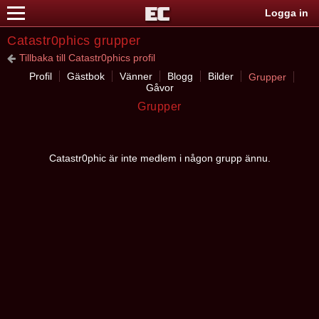
Logga in
Catastr0phics grupper
Tillbaka till Catastr0phics profil
Profil
Gästbok
Vänner
Blogg
Bilder
Grupper
Gåvor
Grupper
Catastr0phic är inte medlem i någon grupp ännu.