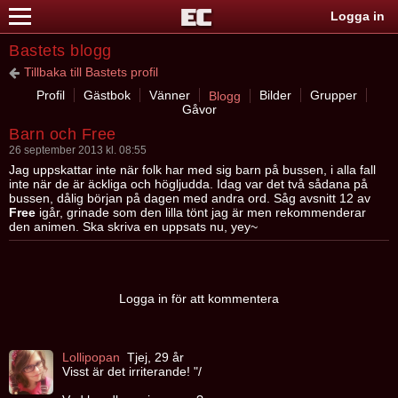
Logga in
Bastets blogg
Tillbaka till Bastets profil
Profil
Gästbok
Vänner
Bilder
Grupper
Blogg
Gåvor
Barn och Free
26 september 2013 kl. 08:55
Jag uppskattar inte när folk har med sig barn på bussen, i alla fall
inte när de är äckliga och högljudda. Idag var det två sådana på
bussen, dålig början på dagen med andra ord. Såg avsnitt 12 av
Free
igår, grinade som den lilla tönt jag är men rekommenderar
den animen. Ska skriva en uppsats nu, yey~
Logga in för att kommentera
Lollipopan
Tjej, 29 år
Visst är det irriterande! "/