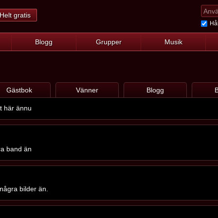
Helt gratis
Hål
Blogg
Grupper
Musik
Gästbok
Vänner
Blogg
B
ot här ännu
gra band än
några bilder än.