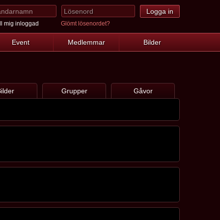
l mig inloggad
Glömt lösenordet?
Event
Medlemmar
Bilder
ilder
Grupper
Gåvor