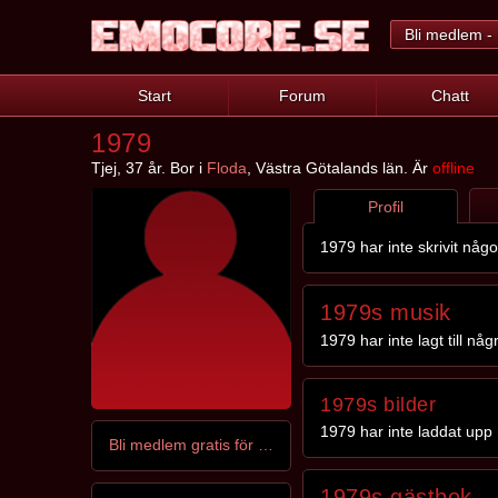
Bli medlem - 
Start
Forum
Chatt
1979
Tjej, 37 år. Bor i
Floda
, Västra Götalands län. Är
offline
Profil
1979 har inte skrivit någ
1979s musik
1979 har inte lagt till nå
1979s bilder
1979 har inte laddat upp 
Bli medlem gratis för att kontakta 1979
1979s gästbok