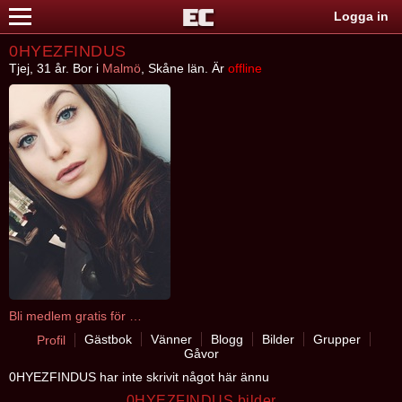
Logga in
0HYEZFINDUS
Tjej, 31 år. Bor i
Malmö
, Skåne län. Är
offline
Bli medlem gratis för att kontakta 0HYEZFINDUS
Gästbok
Vänner
Blogg
Bilder
Grupper
Profil
Gåvor
0HYEZFINDUS har inte skrivit något här ännu
0HYEZFINDUS bilder