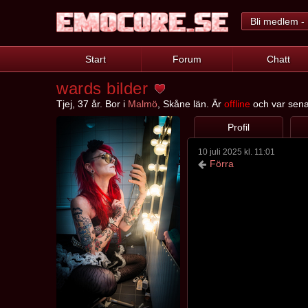
Bli medlem - 
Start
Forum
Chatt
wards bilder
Tjej, 37 år. Bor i
Malmö
, Skåne län. Är
offline
och var senas
Profil
10 juli 2025 kl. 11:01
Förra