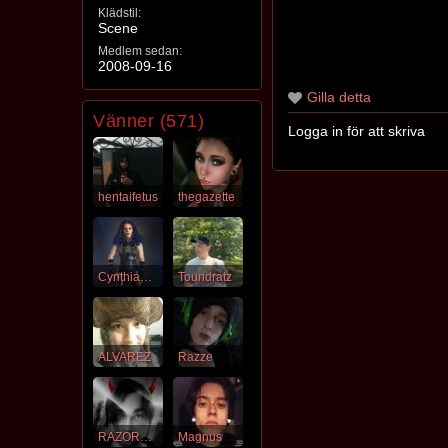
Klädstil:
Scene
Medlem sedan:
2008-09-16
Gilla detta
Vänner (571)
Logga in för att skriva
hentaifetus
thegazette
CynthiaLunaFrost
Toundratz
ALVAREZ
Razze
RAZORSEDGE17
Magnus