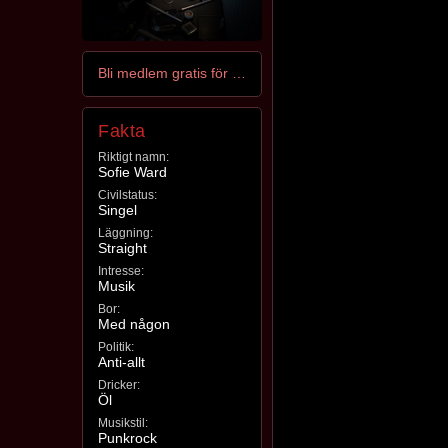
Bli medlem gratis för att kontakta ward
Fakta
Riktigt namn:
Sofie Ward
Civilstatus:
Singel
Läggning:
Straight
Intresse:
Musik
Bor:
Med någon
Politik:
Anti-allt
Dricker:
Öl
Musikstil:
Punkrock