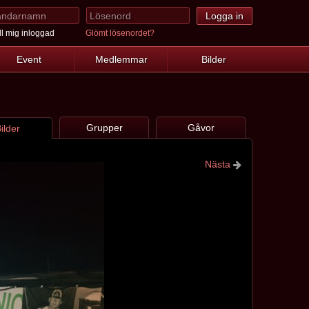
l mig inloggad
Glömt lösenordet?
Event
Medlemmar
Bilder
Grupper
Gåvor
ilder
Nästa