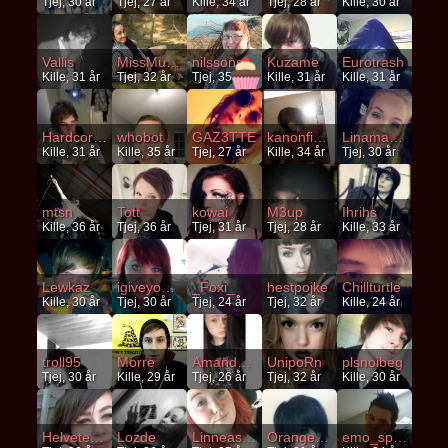
Tjej, 30 år
Tjej, 27 år
Kille, 34 år
Tjej, 28 år
Kille, 30 år
Vallis
MissMulatt
nilssons1991
Kuzame
Eurotrash
Kille, 31 år
Tjej, 32 år
Tjej, 35 år
Kille, 31 år
Kille, 31 år
HardcoreCutter
whobot
GAZ3TTE
kanonfisken
Linamadelaine96
Kille, 31 år
Kille, 35 år
Tjej, 27 år
Kille, 34 år
Tjej, 30 år
mtsn
Tott
kowai
M3up
Ihrihs
Kille, 36 år
Tjej, 36 år
Tjej, 31 år
Tjej, 28 år
Kille, 33 år
Lewkaz
igiveyoumyheart
_Foxi_
hestpojke
Chillturtle
Kille, 30 år
Tjej, 30 år
Tjej, 24 år
Tjej, 32 år
Kille, 24 år
troll95
Morre
Amandabelmen
UnipoRn
plsnoibeg
Tjej, 30 år
Kille, 29 år
Tjej, 26 år
Tjej, 32 år
Kille, 30 år
Helvetes_bby
Lozde
Linneasvan
Orangerim
emo_speck