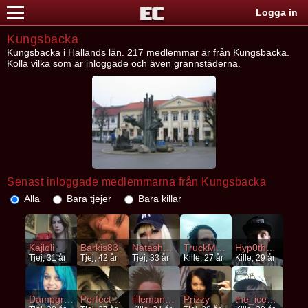
Logga in
Kungsbacka
Kungsbacka i Hallands län. 217 medlemmar är från Kungsbacka.
Kolla vilka som är inloggade och även grannstäderna.
Senast inloggade medlemmarna från Kungsbacka
Alla
Bara tjejer
Bara killar
Kajloli
Barkis83
NatashaGorgeous
TruckMaister
Hyp0th3rmia
Tjej, 31 år
Tjej, 42 år
Tjej, 33 år
Kille, 27 år
Kille, 29 år
Dampgroda
PerfectMesss
lillemann92
Prizzy
the_iceman