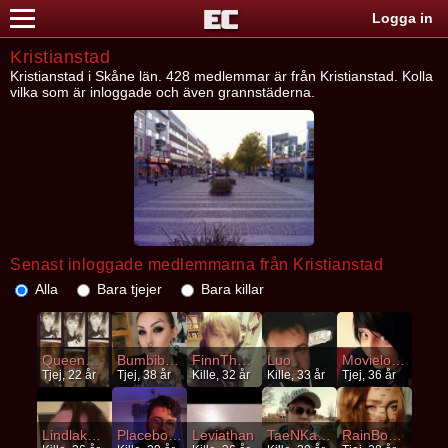
Logga in
Kristianstad
Kristianstad i Skåne län. 428 medlemmar är från Kristianstad. Kolla
vilka som är inloggade och även grannstäderna.
Senast inloggade medlemmarna från Kristianstad
Alla
Bara tjejer
Bara killar
QueenOfDarkness
Bumbibecca
FinnTheHuman
Luo
Movielover
Tjej, 22 år
Tjej, 38 år
Kille, 32 år
Kille, 33 år
Tjej, 36 år
Lindlake99
Placeboeffect
Leviathan
TaeNKakA
RainBowFlush98