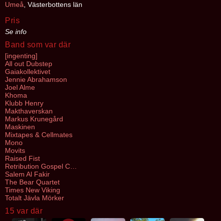
Umeå
, Västerbottens län
Pris
Se info
Band som var där
[ingenting]
All out Dubstep
Gaiakollektivet
Jennie Abrahamson
Joel Alme
Khoma
Klubb Henry
Makthaverskan
Markus Krunegård
Maskinen
Mixtapes & Cellmates
Mono
Movits
Raised Fist
Retribution Gospel Choir
Salem Al Fakir
The Bear Quartet
Times New Viking
Totalt Jävla Mörker
15 var där