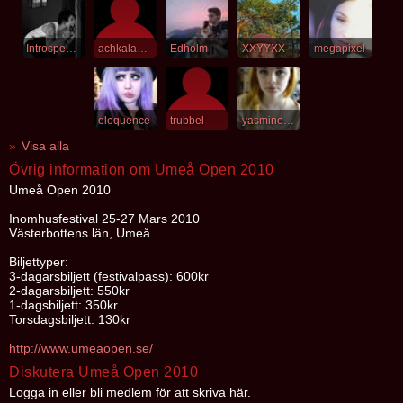
Introspective
achkalabasch
Edholm
XXYYXX
megapixel
eloquence
trubbel
yasminejalovar
Visa alla
Övrig information om Umeå Open 2010
Umeå Open 2010
Inomhusfestival 25-27 Mars 2010
Västerbottens län, Umeå
Biljettyper:
3-dagarsbiljett (festivalpass): 600kr
2-dagarsbiljett: 550kr
1-dagsbiljett: 350kr
Torsdagsbiljett: 130kr
http://www.umeaopen.se/
Diskutera Umeå Open 2010
Logga in eller bli medlem för att skriva här.