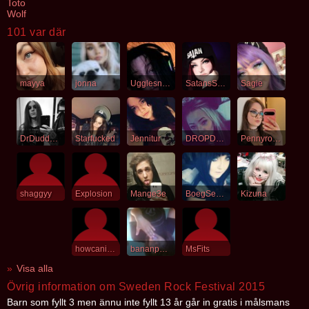
Toto
Wolf
101 var där
mayya
jonna
Ugglesnurv
SatansSkitunge
Sagie
DrDuddenstein
Starfucked
Jennitur
DROPDEAD
Pennyroyaltea
shaggyy
Explosion
Mange3e
BoegSeeks
Kizuna
howcanilive
bananpenis
MsFits
Visa alla
Övrig information om Sweden Rock Festival 2015
Barn som fyllt 3 men ännu inte fyllt 13 år går in gratis i målsmans