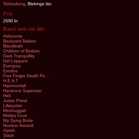
Sölvesborg
, Blekinge län
Pris
2590 kr
Band som var där
Airbourne
Backyard Babies
Bloodbath
Children of Bodom
Dark Tranquillity
Def Leppard
Evergrey
Exodus
Five Finger Death Punch
H.E.A.T
Hammerfall
Hardcore Superstar
Hell
Judas Priest
Lillasyster
Meshuggah
Mötley Crue
My Dying Bride
Nuclear Assault
Opeth
Slash