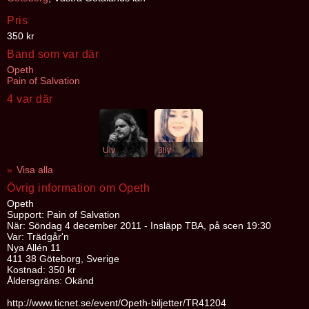
Pris
350 kr
Band som var där
Opeth
Pain of Salvation
4 var där
Ulv
3lly
Visa alla
Övrig information om Opeth
Opeth
Support: Pain of Salvation
När: Söndag 4 december 2011 - Insläpp TBA, på scen 19:30
Var: Trädgår'n
Nya Allén 11
411 38 Göteborg, Sverige
Kostnad: 350 kr
Åldersgräns: Okänd
http://www.ticnet.se/event/Opeth-biljetter/TR41204