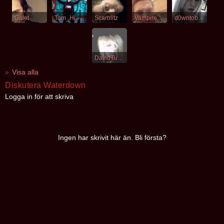
Galet
Tom_Himself
Scarblitz
VampireHeart
d0wntobusiness
DavidTulles
Visa alla
Diskutera Waterdown
Logga in för att skriva
Ingen har skrivit här än. Bli första?