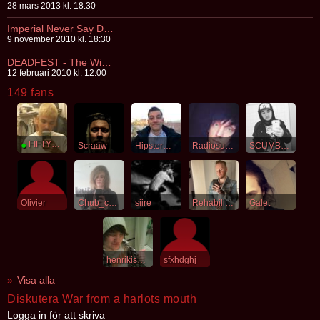
28 mars 2013 kl. 18:30
Imperial Never Say Die Club Tour
9 november 2010 kl. 18:30
DEADFEST - The Winter Edition
12 februari 2010 kl. 12:00
149 fans
●
FIFTYLIONS
Scraaw
HipsterMetalist
Radiosuicide
SCUMBAG
Olivier
Chub_chub
siire
Rehabilitering
Galet
henrikisarobot
sfxhdghj
Visa alla
Diskutera War from a harlots mouth
Logga in för att skriva