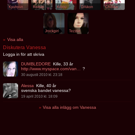
Kyuhyun
Reituki
Kibou
DAikon
Chibika
Jrockgirl
Tezziie
Visa alla
Diskutera Vanessa
Logga in för att skriva
DUMBLEDORE
Kille, 33 år
http://www.myspace.com/vanessamusic
?
30 augusti 2010 kl. 23:18
Alessa
Kille, 40 år
svenska bandet vanessa?
19 april 2010 kl. 18:09
Visa alla inlägg om Vanessa