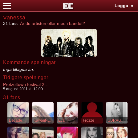
Logga in
Vanessa
31 fans.
Är du artisten eller med i bandet?
Kommande spelningar
Inga tillagda än.
Tidigare spelningar
Pretzeltown festival 2011
5 augusti 2011 kl. 12:00
31 fans
Decadence
KawaiiNaka
Evali
Frozze
GDRAGON