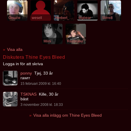
Oisuzie
wesell
Herbert_West
bigbear
Slirre8
Miini
Redsnake
Visa alla
Diskutera Thine Eyes Bleed
Logga in för att skriva
ponny
Tjej, 33 år
rawrr
15 februari 2009 kl. 16:40
TSKNAS
Kille, 30 år
bäst
3 november 2008 kl. 18:33
Visa alla inlägg om Thine Eyes Bleed