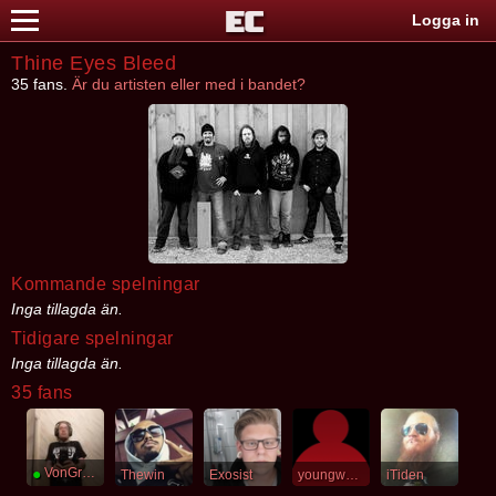
Logga in
Thine Eyes Bleed
35 fans.
Är du artisten eller med i bandet?
Kommande spelningar
Inga tillagda än.
Tidigare spelningar
Inga tillagda än.
35 fans
●
VonGregor
Thewin
Exosist
youngwarrior
iTiden