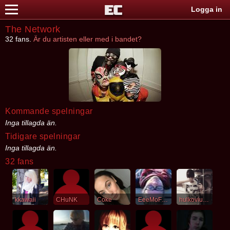
Logga in
The Network
32 fans.
Är du artisten eller med i bandet?
Kommande spelningar
Inga tillagda än.
Tidigare spelningar
Inga tillagda än.
32 fans
kkawaii
CHuNK
Coke
EeeMoFarfArrgh
hulkoviusrex