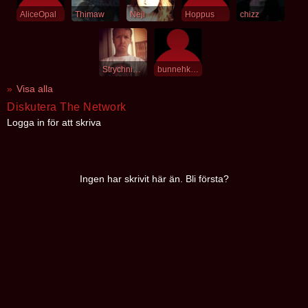
AliceOpal
Thimaw
Neji
Hoppus
chizz
StrychnineTwitch
bunnehkiller
Visa alla
Diskutera The Network
Logga in för att skriva
Ingen har skrivit här än. Bli första?