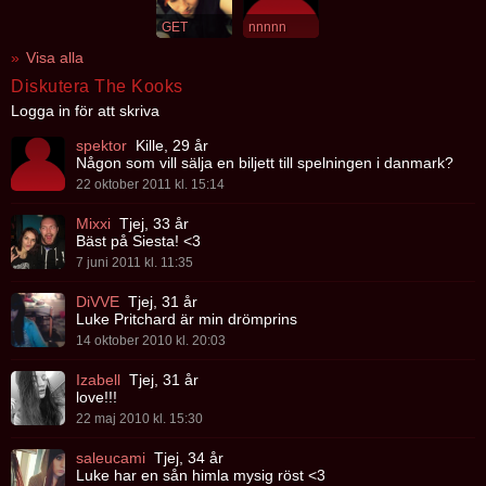
GET
nnnnn
Visa alla
Diskutera The Kooks
Logga in för att skriva
spektor
Kille, 29 år
Någon som vill sälja en biljett till spelningen i danmark?
22 oktober 2011 kl. 15:14
Mixxi
Tjej, 33 år
Bäst på Siesta! <3
7 juni 2011 kl. 11:35
DiVVE
Tjej, 31 år
Luke Pritchard är min drömprins
14 oktober 2010 kl. 20:03
Izabell
Tjej, 31 år
love!!!
22 maj 2010 kl. 15:30
saleucami
Tjej, 34 år
Luke har en sån himla mysig röst <3