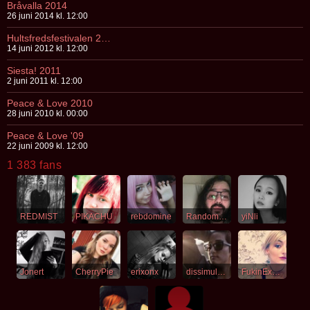
Bråvalla 2014
26 juni 2014 kl. 12:00
Hultsfredsfestivalen 2012
14 juni 2012 kl. 12:00
Siesta! 2011
2 juni 2011 kl. 12:00
Peace & Love 2010
28 juni 2010 kl. 00:00
Peace & Love '09
22 juni 2009 kl. 12:00
1 383 fans
REDMIST
PIKACHU
rebdomine
RandomBlackDude
yiNli
Jonert
CherryPie
erixonx
dissimulated
FukinExhale