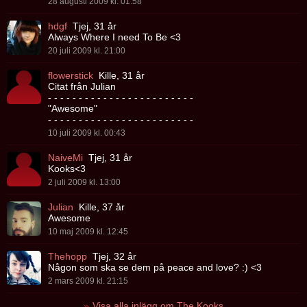
28 augusti 2009 kl. 01:58
hdgf
Tjej, 31 år
Always Where I need To Be <3
20 juli 2009 kl. 21:00
flowerstick
Kille, 31 år
Citat från Julian
- - - - - - - - - - - - - - - - - - - - - - - -
"Awesome"
- - - - - - - - - - - - - - - - - - - - - - - -
10 juli 2009 kl. 00:43
NaiveMi
Tjej, 31 år
Kooks<3
2 juli 2009 kl. 13:00
Julian
Kille, 37 år
Awesome
10 maj 2009 kl. 12:45
Thehopp
Tjej, 32 år
Någon som ska se dem på peace and love? :) <3
2 mars 2009 kl. 21:15
Visa alla inlägg om The Kooks