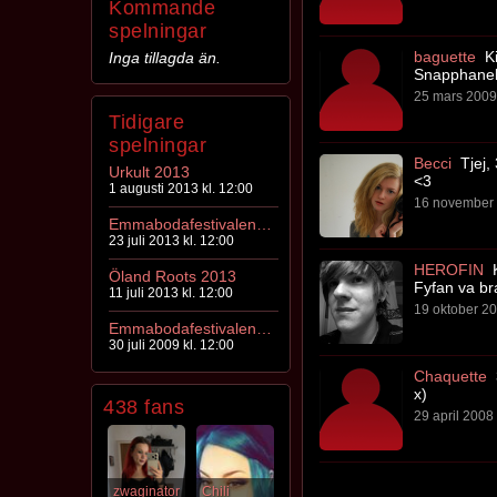
Kommande
spelningar
baguette
Ki
Inga tillagda än.
Snapphanek
25 mars 2009 
Tidigare
spelningar
Becci
Tjej,
Urkult 2013
<3
1 augusti 2013 kl. 12:00
16 november 
Emmabodafestivalen 2013
23 juli 2013 kl. 12:00
HEROFIN
K
Öland Roots 2013
Fyfan va bra
11 juli 2013 kl. 12:00
19 oktober 20
Emmabodafestivalen '09
30 juli 2009 kl. 12:00
Chaquette
x)
438 fans
29 april 2008 
zwaginator
Chili