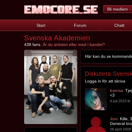
Bli medlem - 
Start
Forum
Chatt
Svenska Akademien
438 fans.
Är du artisten eller med i bandet?
Här kan du se kommande 
Diskutera Svens
Logga in för att skriva
tramsa
Tjej
<3
4 juli 2010 kl
Joni
Kille, 
General kn
26 april 2009 