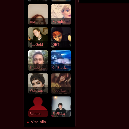
Ima
FukinExhale
PacGold
GET
SnappleBapple
0mBlackJim
Mordvapen
nudelbarn
Farbror
EnRosaGuldFisk
Visa alla