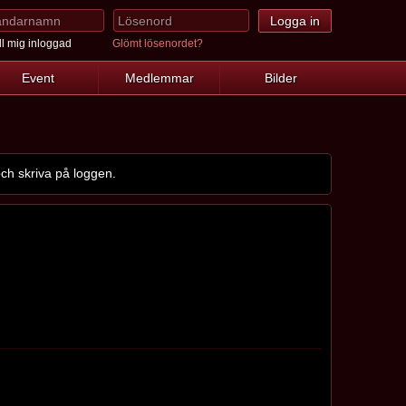
l mig inloggad
Glömt lösenordet?
Event
Medlemmar
Bilder
ch skriva på loggen.