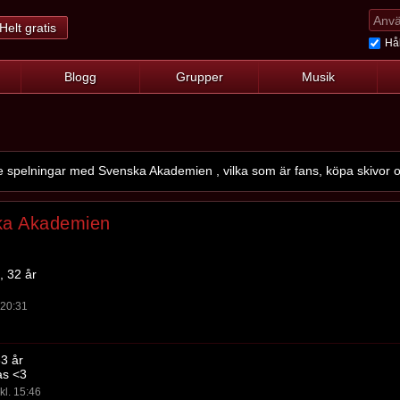
Helt gratis
Hål
Blogg
Grupper
Musik
spelningar med Svenska Akademien , vilka som är fans, köpa skivor o
ka Akademien
, 32 år
. 20:31
33 år
as <3
kl. 15:46