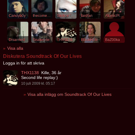
Candyb0y
thecomeback
ShibbeTheMan
tardfan
AtomicPleasure
Disarmed
Snakebite
THX1138
BlackHole
BaZ00ka
Visa alla
Diskutera Soundtrack Of Our Lives
Logga in för att skriva
THX1138
Kille, 36 år
Second life replay:)
10 juli 2009 kl. 05:17
Visa alla inlägg om Soundtrack Of Our Lives