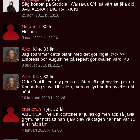
Såg honom på Stodola i Warsawa 6/4, så värt att åka dit!
JAG ÄLSKAR DIG PATRICK!
25 april 2011 kl. 13:16
Naturdiet
32 år
Helt oki.
5 mars 2011 kl. 22:18
Aiko
Kille, 33 år
Jag spammar detta plank med det gör inget. :>:>:>>
Empress och Augustine på repeat gör kvällen värd! <3
8 augusti 2010 kl. 21:17
Aiko
Kille, 33 år
Gillar "untill I cut my penis of" låten väldigt mycket just nu..
Kan aldrig stava till skiten, men aa. lychanthropy eller nått
sånt!
19 februari 2010 kl. 01:26
crueltown
Tjej, 32 år
AMERiCA: The Childcatcher är ju läskig men ack så jävla
grym, har hört att han själv blev våldtagen när han var 15
eller nåt sånt.
4 januari 2010 kl. 02:05