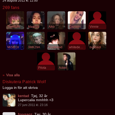
24 augusti 2012 kl. 12:00
269 fans
Tigerluffs
Magnus
Aiko
Captaiin
Vinnie
MiStEOr
3MK29A
Fuckhead
whitedemon
busbarn
Pilota
Acker
Visa alla
Diskutera Patrick Wolf
Logga in för att skriva
kentad
Tjej, 32 år
Lupercalia mmhhh <3
27 juni 2011 kl. 23:16
foxysagz
Tjej, 30 år