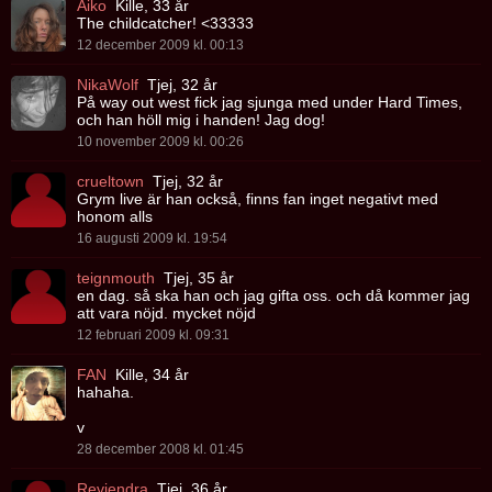
Aiko
Kille, 33 år
The childcatcher! <33333
12 december 2009 kl. 00:13
NikaWolf
Tjej, 32 år
På way out west fick jag sjunga med under Hard Times,
och han höll mig i handen! Jag dog!
10 november 2009 kl. 00:26
crueltown
Tjej, 32 år
Grym live är han också, finns fan inget negativt med
honom alls
16 augusti 2009 kl. 19:54
teignmouth
Tjej, 35 år
en dag. så ska han och jag gifta oss. och då kommer jag
att vara nöjd. mycket nöjd
12 februari 2009 kl. 09:31
FAN
Kille, 34 år
hahaha.
v
28 december 2008 kl. 01:45
Reviendra
Tjej, 36 år