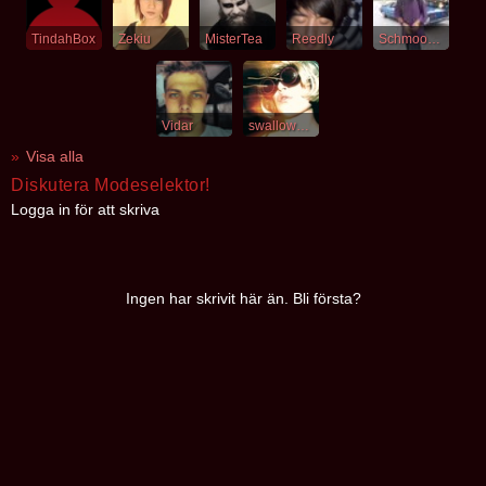
TindahBox
Zekiu
MisterTea
Reedly
Schmooblydong
Vidar
swallowspace
Visa alla
Diskutera Modeselektor!
Logga in för att skriva
Ingen har skrivit här än. Bli första?