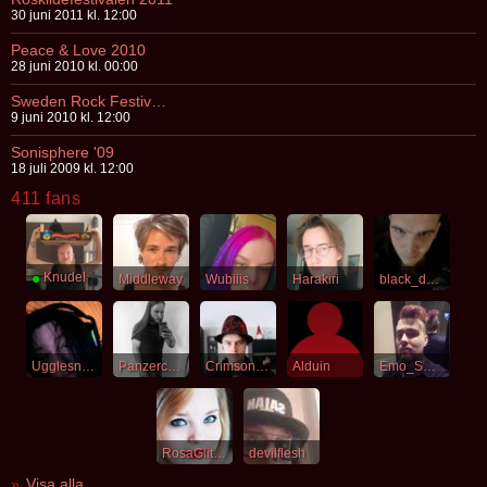
30 juni 2011 kl. 12:00
Peace & Love 2010
28 juni 2010 kl. 00:00
Sweden Rock Festival 2010
9 juni 2010 kl. 12:00
Sonisphere '09
18 juli 2009 kl. 12:00
411 fans
●
Knudel
Middleway
Wubiiis
Harakiri
black_destiny
Ugglesnurv
Panzerchrist
Crimsonfucker
Alduin
Emo_Smurf
RosaGlitter
devilflesh
Visa alla