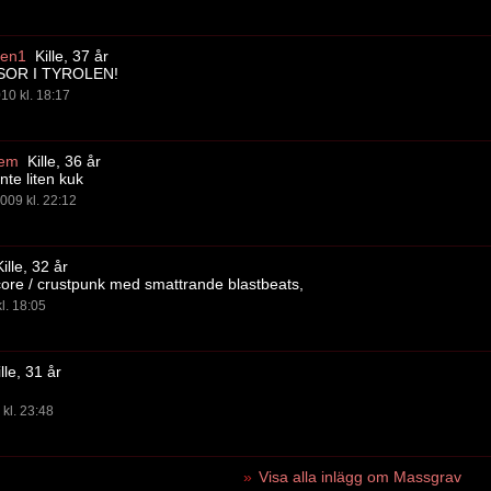
en1
Kille, 37 år
OR I TYROLEN!
10 kl. 18:17
tem
Kille, 36 år
inte liten kuk
009 kl. 22:12
ille, 32 år
core / crustpunk med smattrande blastbeats,
l. 18:05
lle, 31 år
kl. 23:48
Visa alla inlägg om Massgrav