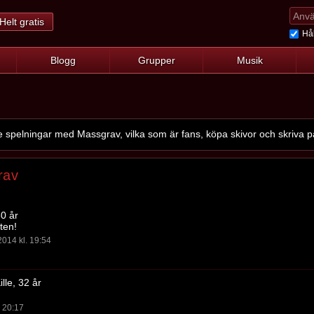
Helt gratis
Hål
Blogg
Grupper
Musik
pelningar med Massgrav, vilka som är fans, köpa skivor och skriva p
rav
0 år
ten!
014 kl. 19:54
lle, 32 år
. 20:17