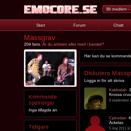
Bli medlem - 
Start
Forum
Chatt
Massgrav
204 fans.
Är du artisten eller med i bandet?
Här kan du se kommande s
Diskutera Massg
Logga in för att skriva
Kabbalah
3
Krossa crus
Kommande
8 september 2
spelningar
Inga tillagda än.
Cptrudan
Ki
Äckelas
Tidigare
5 maj 2011 kl