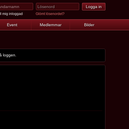
l mig inloggad
Glömt lösenordet?
Event
Medlemmar
Bilder
å loggen.