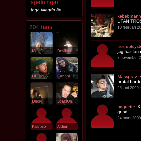
spelningar
Inga tillagda än.
kebabmann
UTAN TROS
204 fans
10 februari 20
Korruptsys
jag har fan 
MethDrickare
Devilsblood
8 november 2
Massgrav
K
HERPES
Gandhi
brutal hard
25 juni 2009 k
Dipsy
ScarsOnTheHorizon
baguette
Ki
grind
24 mars 2009 
Kalypso
Alduin