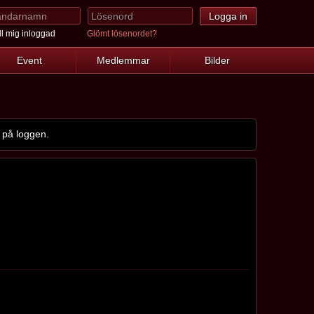
l mig inloggad
Glömt lösenordet?
Event
Medlemmar
Bilder
 på loggen.