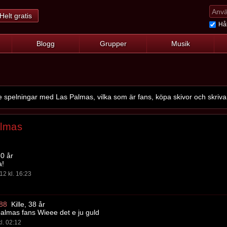
Helt gratis
Hål
Blogg
Grupper
Musik
pelningar med Las Palmas, vilka som är fans, köpa skivor och skriva
almas
0 år
a!
12 kl. 16:23
88
Kille, 38 år
almas fans Wieee det e ju guld
l. 02:12