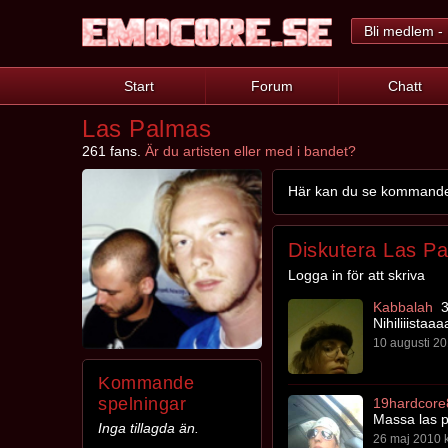
Bli medlem - 
Start
Forum
Chatt
Las Palmas
261 fans.
Är du artisten eller med i bandet?
Här kan du se kommande s
Diskutera Las P
Logga in för att skriva
Kabbalah
3
Nihiliiistaaa
10 augusti 20
Kommande
spelningar
19hardcore
Massa las p
Inga tillagda än.
26 maj 2010 k