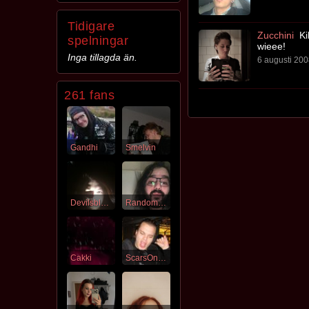
Tidigare
Zucchini
Kil
spelningar
wieee!
Inga tillagda än.
6 augusti 200
261 fans
Gandhi
Smelvin
Devilsblood
RandomBlackDude
Cakki
ScarsOnTheHorizon