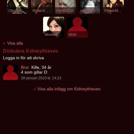
ObsceneSilence
RioterAmmo
HellIsAGirl
lolipoppp
PurpleMascara
MissNightshade
Wish
Visa alla
Diskutera Kidneythieves
Logga in för att skriva
Bror
Kille, 34 år
4 som gillar D:
28 januari 2010 kl. 14:23
Visa alla inlägg om Kidneythieves