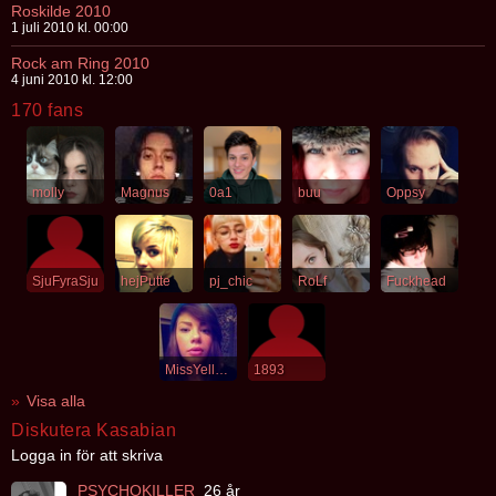
Roskilde 2010
1 juli 2010 kl. 00:00
Rock am Ring 2010
4 juni 2010 kl. 12:00
170 fans
molly
Magnus
0a1
buu
Oppsy
SjuFyraSju
hejPutte
pj_chic
RoLf
Fuckhead
MissYellow
1893
Visa alla
Diskutera Kasabian
Logga in för att skriva
PSYCHOKILLER
26 år