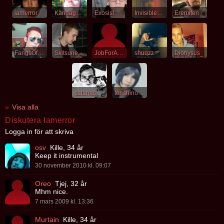
iamerror
Kandagore
Exosist
InvisibleMoment
Eremiten
FangsOfDevouration
Skitsune
JobForAJackiBooi
shuqzz
Dionysus_
satanasweareone
tenshinotamago
Visa alla
Diskutera Iamerror
Logga in för att skriva
osv
Kille, 34 år
Keep it instrumental
30 november 2010 kl. 09:07
Oreo
Tjej, 32 år
Mhm nice.
7 mars 2009 kl. 13:36
Murtain
Kille, 34 år