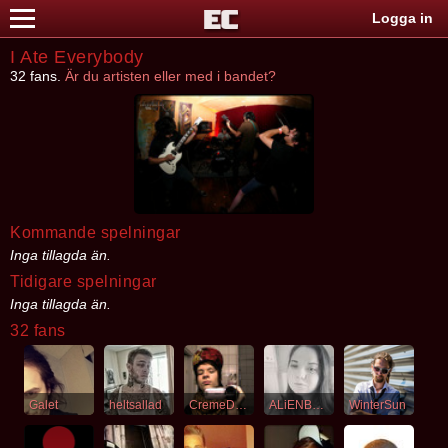
Logga in
I Ate Everybody
32 fans.
Är du artisten eller med i bandet?
Kommande spelningar
Inga tillagda än.
Tidigare spelningar
Inga tillagda än.
32 fans
Galet
heltsallad
CremeDeLaCreme
ALiENBRAiN
WinterSun