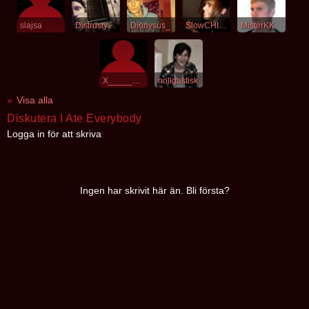
slajsa
Distrustyourfate
Dionysus_
SlowCHILDREN
MisterKK
X_________X
nollgastisk
Visa alla
Diskutera I Ate Everybody
Logga in för att skriva
Ingen har skrivit här än. Bli första?