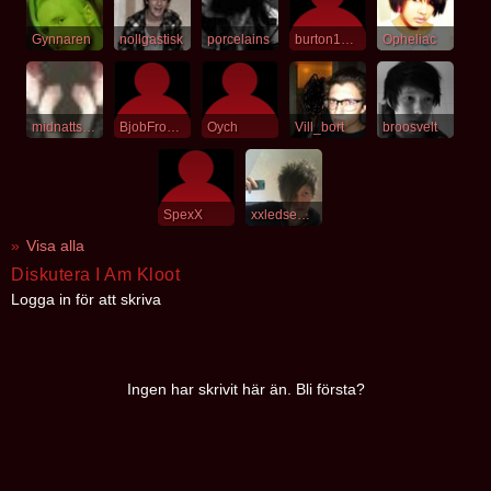
Gynnaren
nollgastisk
porcelains
burton15_5
Opheliac
midnattshund
BjobFromCowgirl
Oych
Vill_bort
broosvelt
SpexX
xxledsenxx
Visa alla
Diskutera I Am Kloot
Logga in för att skriva
Ingen har skrivit här än. Bli första?