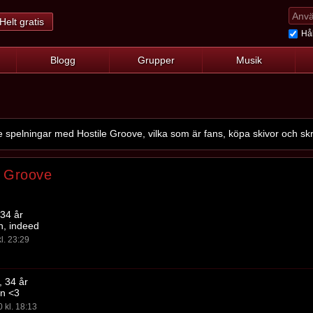
Helt gratis
Hål
Blogg
Grupper
Musik
pelningar med Hostile Groove, vilka som är fans, köpa skivor och skr
e Groove
 34 år
n, indeed
l. 23:29
, 34 år
on <3
 kl. 18:13