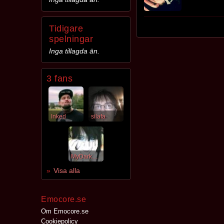
Tidigare
spelningar
Inga tillagda än.
3 fans
Inked
silafa
MyDarkPrince
Visa alla
Emocore.se
Om Emocore.se
Cookiepolicy