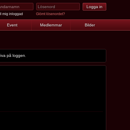
l mig inloggad
Glömt lösenordet?
Event
Medlemmar
Bilder
iva på loggen.