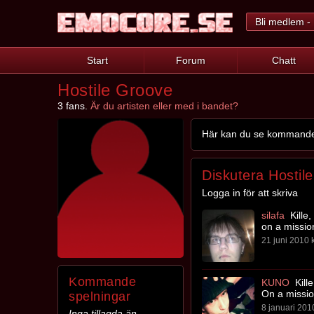
Bli medlem - 
Start
Forum
Chatt
Hostile Groove
3 fans.
Är du artisten eller med i bandet?
Här kan du se kommande s
Diskutera Hostil
Logga in för att skriva
silafa
Kille,
on a missio
21 juni 2010 k
Kommande
KUNO
Kille
On a missi
spelningar
8 januari 2010
Inga tillagda än.