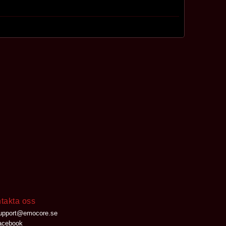
takta oss
upport@emocore.se
cebook