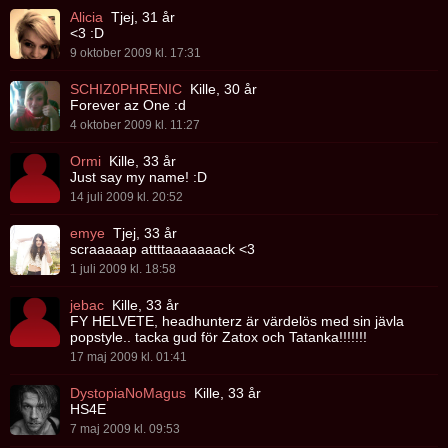
Alicia
Tjej, 31 år
<3 :D
9 oktober 2009 kl. 17:31
SCHIZ0PHRENIC
Kille, 30 år
Forever az One :d
4 oktober 2009 kl. 11:27
Ormi
Kille, 33 år
Just say my name! :D
14 juli 2009 kl. 20:52
emye
Tjej, 33 år
scraaaaap attttaaaaaaack <3
1 juli 2009 kl. 18:58
jebac
Kille, 33 år
FY HELVETE, headhunterz är värdelös med sin jävla
popstyle.. tacka gud för Zatox och Tatanka!!!!!!!
17 maj 2009 kl. 01:41
DystopiaNoMagus
Kille, 33 år
HS4E
7 maj 2009 kl. 09:53