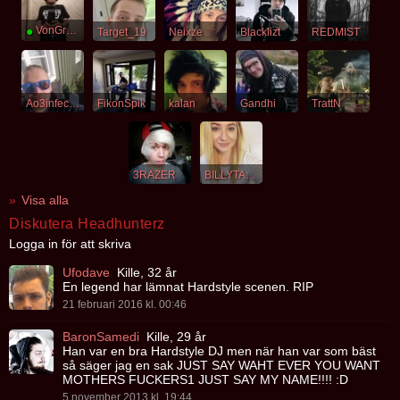
●
VonGregor
Target_19
Neixze
Blacklizt
REDMIST
Ao3infected
FikonSpik
kalan
Gandhi
TrattN
3RAZER
BILLYTALENT
Visa alla
Diskutera Headhunterz
Logga in för att skriva
Ufodave
Kille, 32 år
En legend har lämnat Hardstyle scenen. RIP
21 februari 2016 kl. 00:46
BaronSamedi
Kille, 29 år
Han var en bra Hardstyle DJ men när han var som bäst
så säger jag en sak JUST SAY WAHT EVER YOU WANT
MOTHERS FUCKERS1 JUST SAY MY NAME!!!! :D
5 november 2013 kl. 19:44