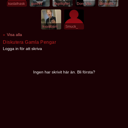
kastafnask
gore93
likgiltighet
Don_Vito
tantwallsson
kvasibarn
Smuck_
Visa alla
Diskutera Gamla Pengar
Logga in för att skriva
Ingen har skrivit här än. Bli första?