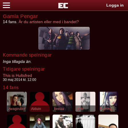
Logga in
Gamla Pengar
14 fans.
Är du artisten eller med i bandet?
Kommande spelningar
Inga tillagda än.
Tidigare spelningar
This is Hultsfred
30 maj 2014 kl. 12:00
14 fans
zwaginator
Alduin
beeaa
ghbr
FlamingCunt