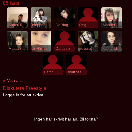
85 fans
SuperHans
kroppen
DaRing
0mg
MaddePadde
Maaay88crue
anythiing
Darastrix
adverse
kapitalistfasoner
Camo
skottlossning
Visa alla
Diskutera Freestyle
Logga in för att skriva
Ingen har skrivit här än. Bli första?