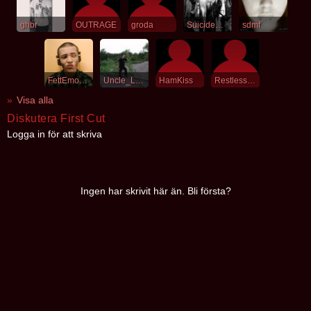
ghbr
OUTRAGE
groda
SuicideCommando
sdmf
FettEmoHaha
Uncle_Lazybeard
HamKiss
RestlessYouth
Visa alla
Diskutera First Cut
Logga in för att skriva
Ingen har skrivit här än. Bli första?