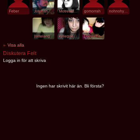
Feber
Jotohananen
Motreaktion
gomorrah
nohnohyeh
jontelang
kyliegoesdisco
Dajmatha
Visa alla
Diskutera Felt
Logga in för att skriva
Ingen har skrivit här än. Bli första?