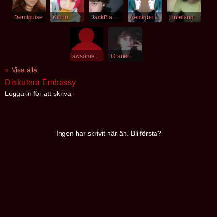
Demiguise
Kibou
JackBlackSE
gemigbollen
jontelang
awsome
Graneri
Visa alla
Diskutera Embassy
Logga in för att skriva
Ingen har skrivit här än. Bli första?