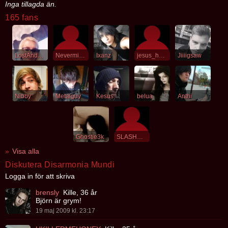
Inga tillagda än.
165 fans
LostAndAlone
Nevermind3000
Ixanz
jesus_h_christ
Jiiiigsaw
Nibby
Metalguy
Kesus
belua
Anthi
Ghostie3k
SLASHWRIST
Visa alla
Diskutera Disarmonia Mundi
Logga in för att skriva
brensly
Kille, 36 år
Björn är grym!
19 maj 2009 kl. 23:17