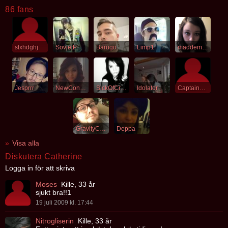
86 fans
sfxhdghj
SovjetPojke
Barugo
Limp1
maddemosselle
Jesprrr
NewContent
SickOfCrying
Idolator
Captainkirk
GravityControl
Deppa
Visa alla
Diskutera Catherine
Logga in för att skriva
Moses
Kille, 33 år
sjukt bra!!1
19 juli 2009 kl. 17:44
Nitrogliserin
Kille, 33 år