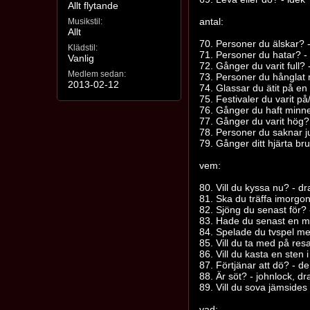
Allt flytande
antal:
Musikstil:
Allt
70. Personer du älskar? 
Klädstil:
71. Personer du hatar? - 
Vanlig
72. Gånger du varit full? 
Medlem sedan:
73. Personer du hånglat
2013-02-12
74. Glassar du ätit på e
75. Festivaler du varit p
76. Gånger du haft minnes
77. Gånger du varit hög? 
78. Personer du saknar j
79. Gånger ditt hjärta br
vem:
80. Vill du kyssa nu? - dra
81. Ska du träffa imorgon
82. Sjöng du senast för? 
83. Hade du senast en m
84. Spelade du tvspel me
85. Vill du ta med på r
86. Vill du kasta en sten 
87. Förtjänar att dö? - de
88. Är söt? - johnlock, d
89. Vill du sova jämsides
vad: