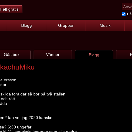
Helt gratis
Hål
Blogg
Grupper
Musik
Gästbok
Vänner
B
Blogg
ikachuMiku
ka ersson
ckor
kilda föräldar så bor på två ställen
 och rött
båda
nten? fan vet jag 2020 kanske
rse? 6:30 ungefär
p kl 21, har skola imorgon som alla andra