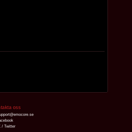
takta oss
upport@emocore.se
cebook
 / Twitter