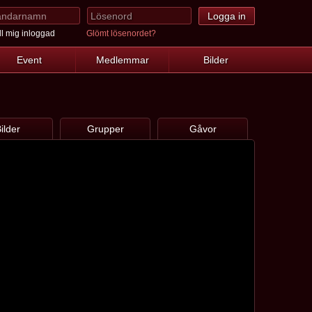
l mig inloggad
Glömt lösenordet?
Event
Medlemmar
Bilder
ilder
Grupper
Gåvor