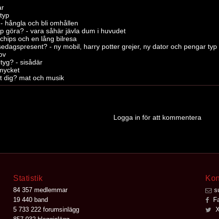
ar
 typ
 - hångla och bli omhållen
pp göra? - vara såhär jävla dum i huvudet
 chips och en lång bilresa
sedagspresent? - ny mobil, harry potter grejer, ny dator och pengar typ
lov
tyg? - sisådär
 mycket
t dig? mat och musik
Logga in för att kommentera
Statistik
Kon
84 357 medlemmar
s
19 440 band
Fa
5 733 222 forumsinlägg
X