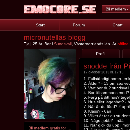
Bli medlem - 
Start
Forum
Chatt
micronutellas blogg
Tjej, 25 år. Bor i
Sundsvall
, Västernorrlands län. Är
offline
Profil
snodde från P
17 oktober 2013 kl. 17:13
1. Fullständigt namn- eri
2. Ålder? - 13 om sex ve
3. Vart bor du? sundsvall
4. Bor tillsammans med? s
5. Färg på ditt hus? tegel
6. Hus eller lägenhet? - 
7. När är du född? 2 april
8. Klass? - 6an
9. Vilket år tar du stude
10. Något jobb? - nää
11. När gick du upp i mo
Bli medlem gratis för att kontakta micronutella
12. När ska du sova? - ty