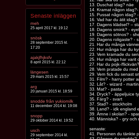
13. Duschat idag? näe
14. Kramat någon idag?-
15. Pussat någon idag? -
Senaste inläggen
16. Vad har du ätit idag?
meh
17. Dagens klädsel? – st
25 april 2017 kl. 19:12
18. Dagens smink? - eye
19. Dagens sötnos? - she
snösk
20. Dagens roligaste? - 
28 september 2015 kl.
21. Har du många vänner?
17:20
22. Hur många har du kys
23. Vem kramade du senas
ajakjfhjksfv
25. Hur många har varit 
8 april 2015 kl. 22:12
27. Har du pojk-/flickvän?
28. Vem pratade du med 
längesen
29. Vem fick du senast 
29 mars 2015 kl. 15:57
31. Film? - harry potter 
32. Låt? - wizard - martin
arg
33. Mat? - pasta
20 januari 2015 kl. 18:59
34. Dryck? - äppeljuice t
35. Färg? - svart
snodde från yukiomilk
37. Stad? - stockholm
11 december 2014 kl. 19:08
38. Land? - idk england e
39. Ämne i skolan? - sp
snopp
40. Människa? - gry och 
29 oktober 2014 kl. 19:52
senaste:
usch
41. Personen du tänkte
29 september 2014 kl.
43. Gången du spydde? 