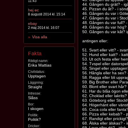
11:43
44. Gången du grät? - ig
45. Pizzan du åt? - i sön
hej ec
46. Gången du var i Göte
8 augusti 2014 kl. 15:14
47. Gången du var i Sto
48. Gången du var full? -
ebay
49. Gången du var hög? 
2 maj 2014 kl. 16:07
50. Gången du var kåt? i
Visa alla
antingen eller:
51. Svart eller vitt? - svar
Fakta
52. Hund eller katt? - katt
53. Ut och festa eller 
Riktigt namn:
54. Tvspel eller datorspel
Erika Mattias
55. Singel eller upptagen
Civilstatus:
56. Hångla eller ha sex?
Upptagen
58. Ragga eller bli uppra
59. Big Brother eller Para
Läggning:
60. Blont eller svart hår
Straight
61. Har du blåa ögon elle
Intresse:
62. Choklad eller lakrits
Slåss
63. Göteborg eller Stoc
Bor:
64. Högerhänt eller väns
I skogen
65. Coca cola eller fanta
66. Pizza eller kebab? - 
Politik:
67. Randigt eller prickigt
Politik?
68. Älska eller älskas? - i
Dricker:
69. Leva eller dö? - idek