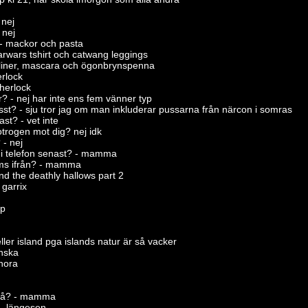
 nej
 nej
 - mackor och pasta
arwars tshirt och catwang leggings
liner, mascara och ögonbrynspenna
rlock
sherlock
 - nej har inte ens fem vänner typ
st? - sju tror jag om man inkluderar pussarna från närcon i somras
t? - vet inte
otrogen mot dig? nej idk
 - nej
i telefon senast? - mamma
sms ifrån? - mamma
and the deathly hallows part 2
 garrix
yp
ller island pga islands natur är så vacker
anska
nora
 på? - mamma
– längesen