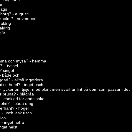
år
dags
borg? - augusti
ckholm? - november
 aldrig
aldrig
går
t
hemma och mysa? - hemma
? – tvspel
? singel
 - både och
ggad? - alltså ingetdera
dise hotel? - inget usch
? - tycker om tjejer med blont men svart är fint på dem som passar i det
r bruna? - blågråa
? – choklad for gods sake
kholm? – båda omg
terhänt? - höger
? - usch läsk usch
pizza
? - inget haha
nget helst