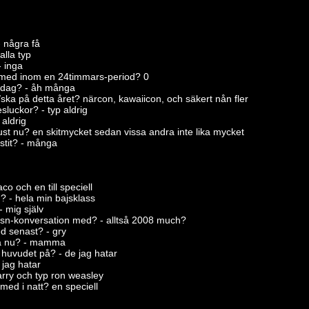
- några få
alla typ
- inga
 med inom en 24timmars-period? 0
n dag? - åh många
å/ska på detta året? närcon, kawaiicon, och säkert nån fler
luckor? - typ aldrig
aldrig
ust nu? en skitmycket sedan vissa andra inte lika mycket
ustit? - många
co och en till speciell
? - hela min bajsklass
- mig själv
sn-konversation med? - alltså 2008 much?
d senast? - gry
esa nu? - mamma
i huvudet på? - de jag hatar
 jag hatar
rarry och typ ron weasley
 med i natt? en speciell