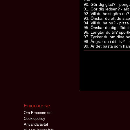
90. Gör dig glad? - peng
91. Gör dig ledsen? - allt
92. Vill du helst göra nu?
93. Önskar du att du sla
94. Vill du ha nu? - pizza
95. Önskar du dig i födel
96. Längtar du till? sport
97. Tycker du om dina be
98. Ångrar du i ditt liv? -
99. Är det bästa som hän
Emocore.se
Om Emocore.se
Cookiepolicy
Användaravtal