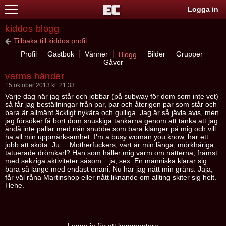
Logga in
kiddos blogg
Tillbaka till kiddos profil
Profil
Gästbok
Vänner
Bilder
Grupper
Blogg
Gåvor
varma händer
15 oktober 2013 kl. 21:33
Varje dag när jag står och jobbar (på subway för dom som inte vet)
så får jag beställningar från par, par och återigen par som står och
bara är allmänt äckligt nykära och gulliga. Jag är så jävla avis, men
jag försöker få bort dom snuskiga tankarna genom att tänka att jag
ändå inte pallar med nån snubbe som bara klänger på mig och vill
ha all min uppmärksamhet. I'm a busy woman you know, har ett
jobb att sköta. Ju.... Motherfuckers, vart är min långa, mörkhåriga,
tatuerade drömkarl? Han som håller mig varm om nätterna, främst
med sekziga aktiviteter såsom... ja, sex. En människa klarar sig
bara så länge med endast onani. Nu har jag nått min gräns. Jaja,
får väl råna Martinshop eller nått liknande om allting skiter sig helt.
Hehe.