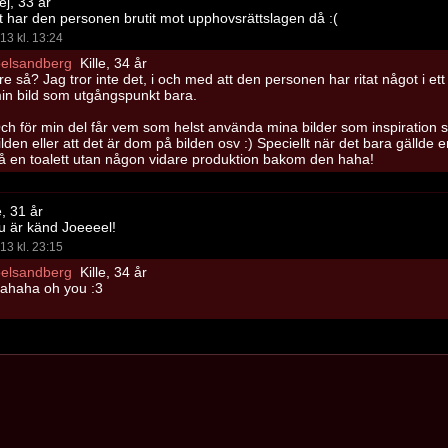
ej, 33 år
tt har den personen brutit mot upphovsrättslagen då :(
13 kl. 13:24
oelsandberg
Kille, 34 år
re så? Jag tror inte det, i och med att den personen har ritat något i ett
in bild som utgångspunkt bara.
ch för min del får vem som helst använda mina bilder som inspiration 
ilden eller att det är dom på bilden osv :) Speciellt när det bara gällde
å en toalett utan någon vidare produktion bakom den haha!
e, 31 år
Du är känd Joeeeel!
13 kl. 23:15
oelsandberg
Kille, 34 år
ahaha oh you :3