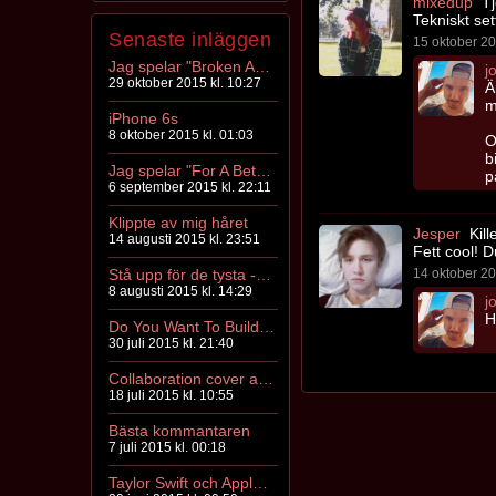
mixedup
Tj
Tekniskt se
Senaste inläggen
15 oktober 20
Jag spelar "Broken Arrows" av Avicii
j
29 oktober 2015 kl. 10:27
Ä
m
iPhone 6s
8 oktober 2015 kl. 01:03
O
b
Jag spelar "For A Better Day" av Avicii
p
6 september 2015 kl. 22:11
Klippte av mig håret
Jesper
Kill
14 augusti 2015 kl. 23:51
Fett cool! 
Stå upp för de tysta - film mot mobbning
14 oktober 20
8 augusti 2015 kl. 14:29
j
H
Do You Want To Build A Snowman? Piano Cover
30 juli 2015 kl. 21:40
Collaboration cover av "You're Beautiful"
18 juli 2015 kl. 10:55
Bästa kommantaren
7 juli 2015 kl. 00:18
Taylor Swift och Apple Music