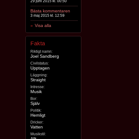
29 juni 2015 kl. 00:50
Bästa kommentaren
3 maj 2015 kl. 12:59
Visa alla
Fakta
Riktigt namn:
Joel Sandberg
Civilstatus:
Upptagen
Läggning:
Straight
Intresse:
Musik
Bor:
Själv
Politik:
Hemligt
Dricker:
Vatten
Musikstil:
Allt