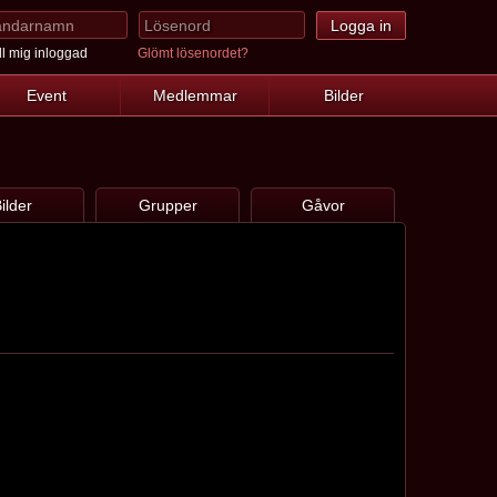
l mig inloggad
Glömt lösenordet?
Event
Medlemmar
Bilder
ilder
Grupper
Gåvor