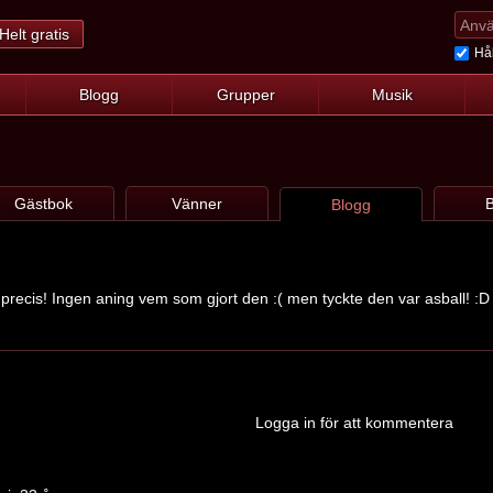
Helt gratis
Hål
Blogg
Grupper
Musik
Gästbok
Vänner
B
Blogg
precis! Ingen aning vem som gjort den :( men tyckte den var asball! :D
Logga in för att kommentera