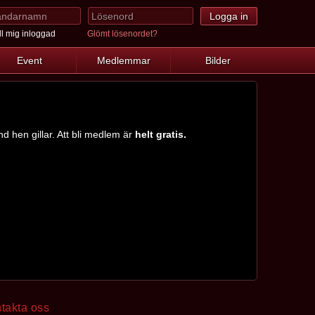
l mig inloggad
Glömt lösenordet?
Event
Medlemmar
Bilder
nd hen gillar. Att bli medlem är
helt gratis.
takta oss