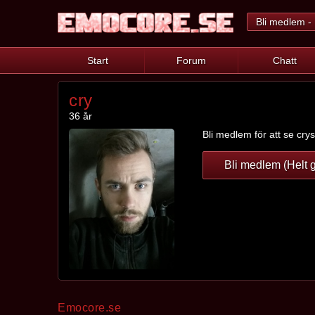
Bli medlem - 
Start
Forum
Chatt
cry
36 år
Bli medlem för att se crys
Bli medlem (Helt g
Emocore.se