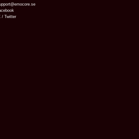
upport@emocore.se
cebook
 / Twitter