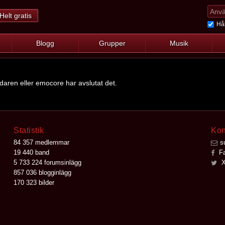
Helt gratis
Hål
Blogg
Grupper
Musik
ndaren eller emocore har avslutat det.
Statistik
Kon
84 357 medlemmar
s
19 440 band
Fa
5 733 224 forumsinlägg
X
857 036 blogginlägg
170 323 bilder