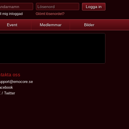
l mig inloggad
Glömt lösenordet?
Event
Medlemmar
Bilder
takta oss
upport@emocore.se
cebook
 / Twitter