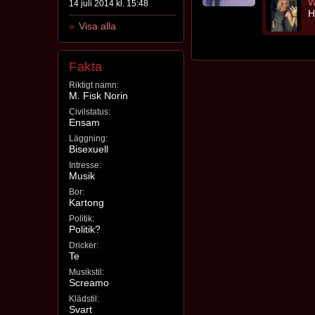
W
14 juli 2014 kl. 15:48
H
Visa alla
Fakta
Riktigt namn:
M. Fisk Norin
Civilstatus:
Ensam
Läggning:
Bisexuell
Intresse:
Musik
Bor:
Kartong
Politik:
Politik?
Dricker:
Te
Musikstil:
Screamo
Klädstil:
Svart