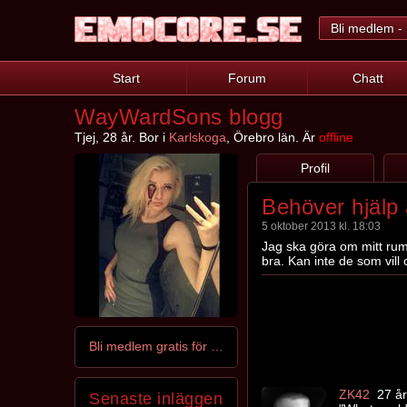
Bli medlem - 
Start
Forum
Chatt
WayWardSons blogg
Tjej, 28 år. Bor i
Karlskoga
, Örebro län. Är
offline
Profil
Behöver hjälp 
5 oktober 2013 kl. 18:03
Jag ska göra om mitt rum
bra. Kan inte de som vil
Bli medlem gratis för att kontakta WayWardSons
ZK42
27 år
Senaste inläggen