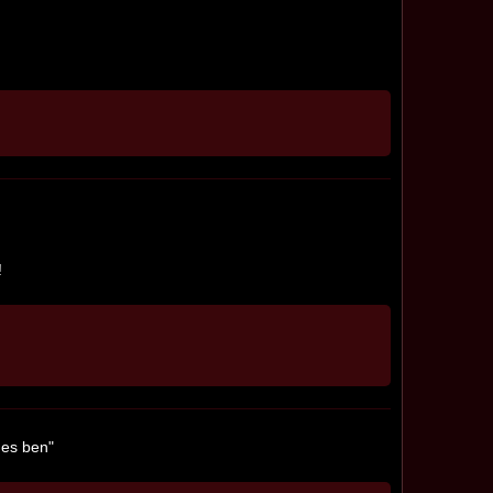
!
nes ben"