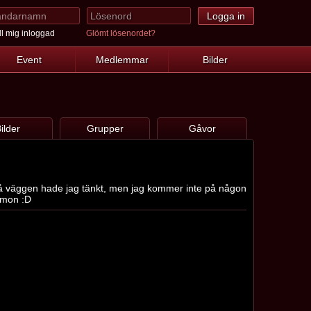
l mig inloggad
Glömt lösenordet?
Event
Medlemmar
Bilder
ilder
Grupper
Gåvor
 på väggen hade jag tänkt, men jag kommer inte på någon
c'mon :D