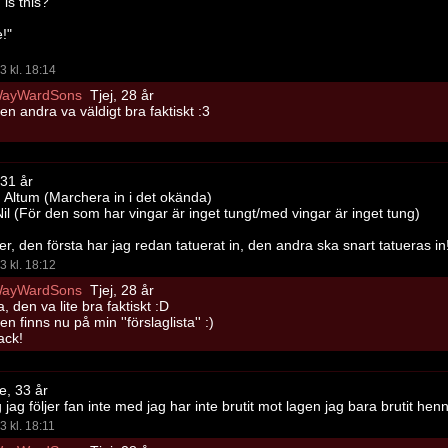
is this?"
e!"
3 kl. 18:14
ayWardSons
Tjej, 28 år
en andra va väldigt bra faktiskt :3
 31 år
n Altum (Marchera in i det okända)
Nil (För den som har vingar är inget tungt/med vingar är inget tung)
er, den första har jag redan tatuerat in, den andra ska snart tatueras in
3 kl. 18:12
ayWardSons
Tjej, 28 år
a, den va lite bra faktiskt :D
en finns nu på min ''förslaglista'' :)
ack!
le, 33 år
ag följer fan inte med jag har inte brutit mot lagen jag bara brutit hen
3 kl. 18:11