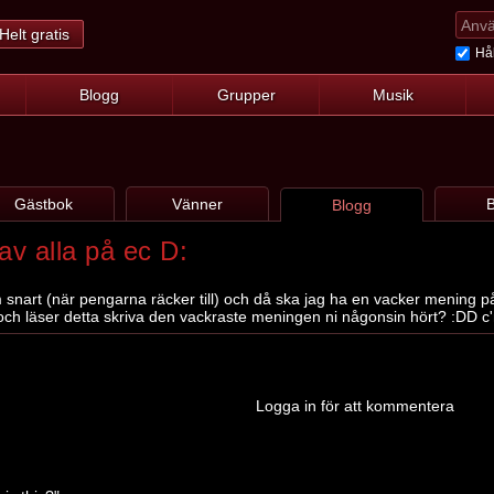
Helt gratis
Hål
Blogg
Grupper
Musik
Gästbok
Vänner
B
Blogg
av alla på ec D:
 snart (när pengarna räcker till) och då ska jag ha en vacker mening
l och läser detta skriva den vackraste meningen ni någonsin hört? :DD 
Logga in för att kommentera