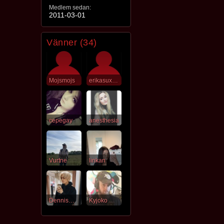
Medlem sedan:
2011-03-01
Vänner (34)
Mojsmojs
erikasux666
cepegay
anesthesia
Vurtne
linkan
DennisWierdo
Kyjoko