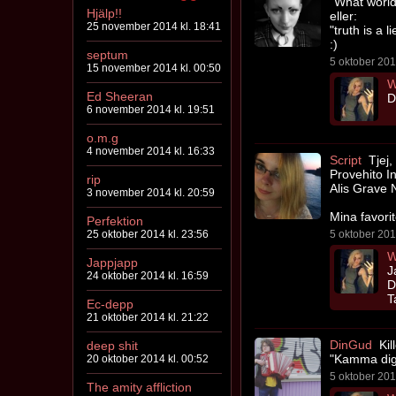
"What world 
Hjälp!!
eller:
25 november 2014 kl. 18:41
"truth is a li
:)
septum
5 oktober 201
15 november 2014 kl. 00:50
W
Ed Sheeran
D
6 november 2014 kl. 19:51
o.m.g
4 november 2014 kl. 16:33
Script
Tjej,
Provehito I
rip
Alis Grave 
3 november 2014 kl. 20:59
Mina favorit
Perfektion
25 oktober 2014 kl. 23:56
5 oktober 201
W
Jappjapp
J
24 oktober 2014 kl. 16:59
D
T
Ec-depp
21 oktober 2014 kl. 21:22
DinGud
Kil
deep shit
"Kamma dig j
20 oktober 2014 kl. 00:52
5 oktober 201
The amity affliction