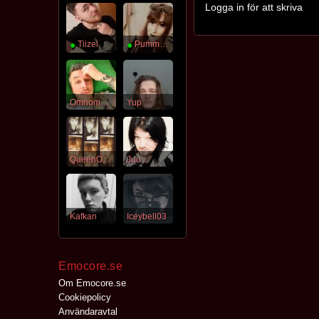
Logga in för att skriva
●
Tiizel
●
Pummel_Chan
Omnombrains
Yup
QueenOfDarkness
Juu
Kafkan
Iceybell03
Emocore.se
Om Emocore.se
Cookiepolicy
Användaravtal