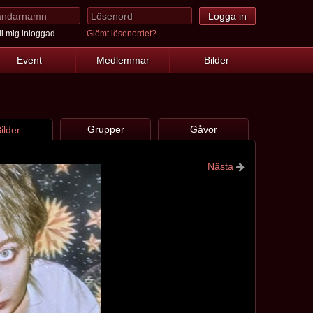
l mig inloggad
Glömt lösenordet?
Event
Medlemmar
Bilder
Grupper
Gåvor
ilder
Nästa