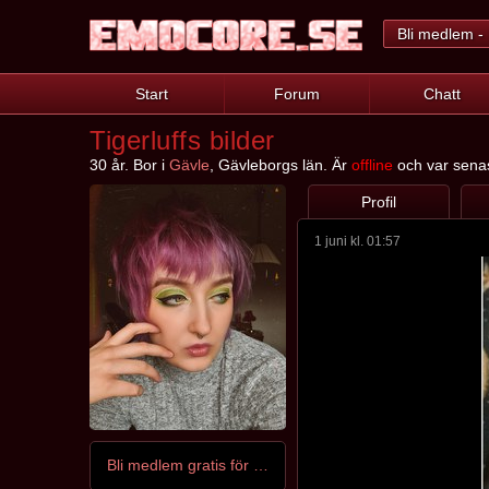
Bli medlem - 
Start
Forum
Chatt
Tigerluffs bilder
30 år. Bor i
Gävle
, Gävleborgs län. Är
offline
och var senast
Profil
1 juni kl. 01:57
Bli medlem gratis för att kontakta Tigerluffs