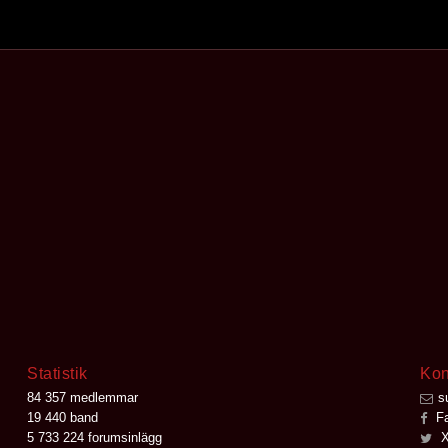
Statistik
Kon
84 357 medlemmar
s
19 440 band
Fa
5 733 224 forumsinlägg
X