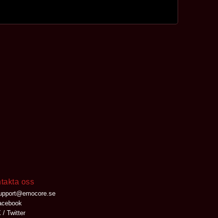
takta oss
upport@emocore.se
cebook
 / Twitter